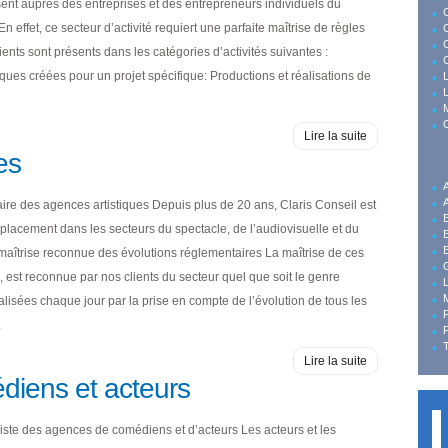
sent auprès des entreprises et des entrepreneurs individuels du
n effet, ce secteur d’activité requiert une parfaite maîtrise de règles
lients sont présents dans les catégories d’activités suivantes :
es créées pour un projet spécifique: Productions et réalisations de
L
L
Lire la suite
es
A
ire des agences artistiques Depuis plus de 20 ans, Claris Conseil est
E
placement dans les secteurs du spectacle, de l’audiovisuelle et du
E
 maîtrise reconnue des évolutions réglementaires La maîtrise de ces
G
, est reconnue par nos clients du secteur quel que soit le genre
M
lisées chaque jour par la prise en compte de l’évolution de tous les
.
Lire la suite
iens et acteurs
iste des agences de comédiens et d’acteurs Les acteurs et les