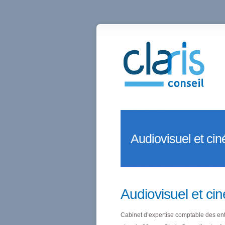
Audiovisuel et ci
Audiovisuel et ci
Cabinet d’expertise comptable des en