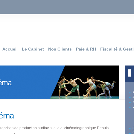
Accueil
Le Cabinet
Nos Clients
Paie & RH
Fiscalité & Gest
néma
M
néma
treprises de production audiovisuelle et cinématographique Depuis
C