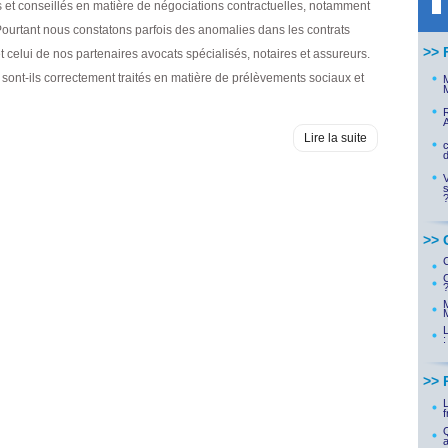
et conseillés en matière de négociations contractuelles, notamment
 Pourtant nous constatons parfois des anomalies dans les contrats
>> 
 celui de nos partenaires avocats spécialisés, notaires et assureurs.
s sont-ils correctement traités en matière de prélèvements sociaux et
M
R
A
Lire la suite
d
V
s
>> 
M
:
>> 
L
f
Q
a