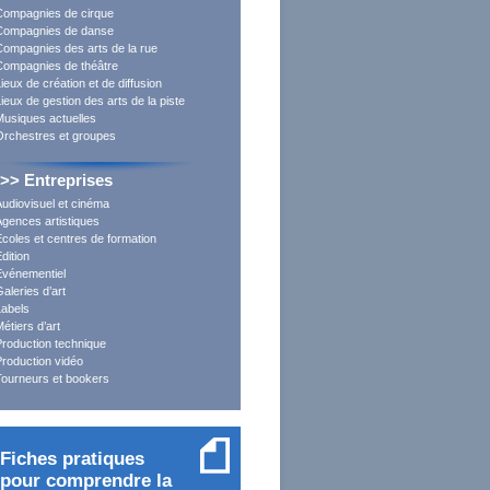
Compagnies de cirque
Compagnies de danse
Compagnies des arts de la rue
Compagnies de théâtre
ieux de création et de diffusion
ieux de gestion des arts de la piste
Musiques actuelles
Orchestres et groupes
>> Entreprises
udiovisuel et cinéma
Agences artistiques
coles et centres de formation
dition
Evénementiel
aleries d’art
Labels
étiers d’art
Production technique
Production vidéo
Tourneurs et bookers
Fiches pratiques
pour comprendre la