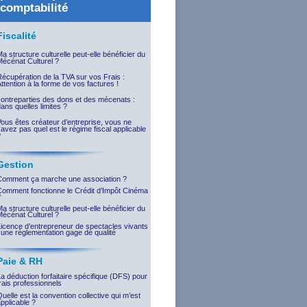
comptabilité
Fiscalité
a structure culturelle peut-elle bénéficier du
Mécénat Culturel ?
écupération de la TVA sur vos Frais :
ttention à la forme de vos factures !
contreparties des dons et des mécenats :
ans quelles limites ?
ous êtes créateur d’entreprise, vous ne
avez pas quel est le régime fiscal applicable
?
Gestion
Comment ça marche une association ?
Comment fonctionne le Crédit d’Impôt Cinéma
?
a structure culturelle peut-elle bénéficier du
Mécénat Culturel ?
Licence d’entrepreneur de spectacles vivants
 une règlementation gage de qualité
Paie & RH
a déduction forfaitaire spécifique (DFS) pour
rais professionnels
uelle est la convention collective qui m’est
pplicable ?